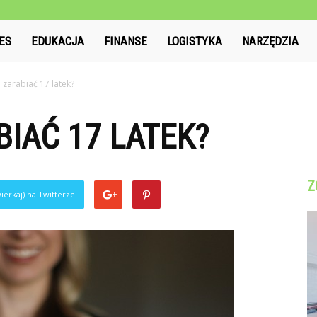
l
ES
EDUKACJA
FINANSE
LOGISTYKA
NARZĘDZIA
 zarabiać 17 latek?
BIAĆ 17 LATEK?
Z
ierkaj) na Twitterze