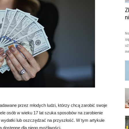
Z
n
No
si
uż
in
 zadawane przez młodych ludzi, którzy chcą zarobić swoje
ele osób w wieku 17 lat szuka sposobów na zarobienie
 wydatki lub oszczędzać na przyszłość. W tym artykule
są dostępne dla niego możliwości.