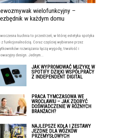
lewozmywak wielofunkcyjny –
iezbędnik w każdym domu
woczesna kuchnia to przestrzeń, w której estetyka spotyka
ę z funkcjonalnością. Coraz częściej wybierane przez
ytkowników rozwiązania łączą wygodę, trwałość i
nowacyjny design. Jednym...
JAK WYPROMOWAĆ MUZYKĘ W
SPOTIFY DZIĘKI WSPÓŁPRACY
Z INDEPENDENT DIGITAL
PRACA TYMCZASOWA WE
WROCŁAWIU – JAK ZDOBYĆ
DOŚWIADCZENIE W RÓŻNYCH
BRANŻACH?
NAJLEPSZE KOŁA I ZESTAWY
JEZDNE DLA WÓZKÓW
PRZEMYSŁOWYCH